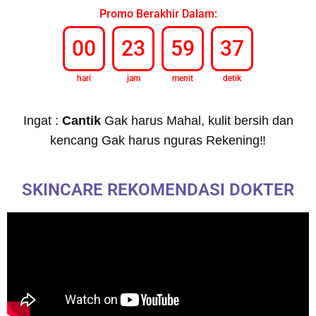
Promo Berakhir Dalam:
00
23
59
35
hari
jam
menit
detik
Ingat :
Cantik
Gak harus Mahal, kulit bersih dan
kencang Gak harus nguras Rekening‼
SKINCARE REKOMENDASI DOKTER