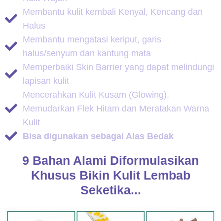
Membantu kulit kembali Kenyal, Kencang dan
Halus
Membantu mengatasi keriput, garis
halus/senyum dan kantung mata
Memperbaiki Skin Barrier yang dapat melindungi
lapisan kulit
Mencerahkan Kulit Kusam (Glowing),
Memudarkan Flek Hitam dan Meratakan Warna
Kulit
Bisa digunakan sebagai Alas Bedak
9 Bahan Alami Diformulasikan
Khusus Bikin Kulit Lembab
Seketika...