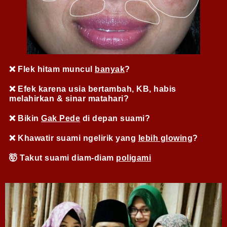
❌ Flek hitam muncul
banyak
?
❌
Efek karena usia bertambah, KB, habis
melahirkan & sinar matahari?
❌
Bikin
Gak Pede
di depan suami?
❌
Khawatir suami ngelirik yang
lebih glowing
?
🤯 Takut suami diam-diam
poligami