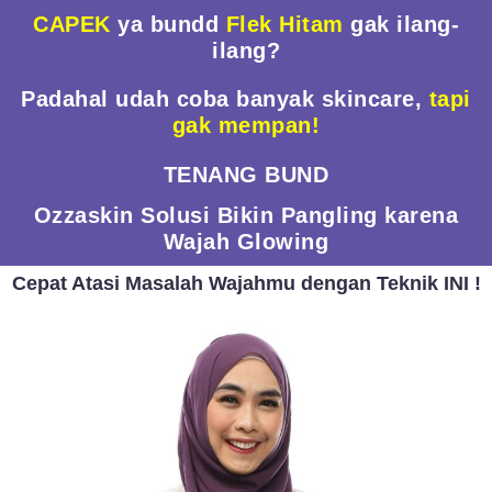
CAPEK
ya bundd
Flek Hitam
gak ilang-
ilang?
Padahal udah coba banyak skincare,
tapi
gak mempan!
TENANG BUND
Ozzaskin Solusi Bikin Pangling karena
Wajah Glowing
Cepat Atasi Masalah Wajahmu dengan Teknik INI !