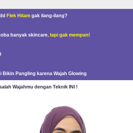
dd
Flek Hitam
gak ilang-ilang?
oba banyak skincare,
tapi gak mempan!
D
i Bikin Pangling karena Wajah Glowing
salah Wajahmu dengan Teknik INI !