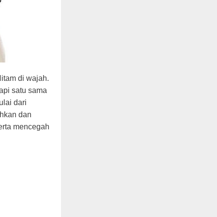
itam di wajah.
kapi satu sama
lai dari
ihkan dan
serta mencegah