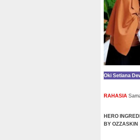
Oki Setiana De
RAHASIA
Samar
HERO INGRED
BY OZZASKIN