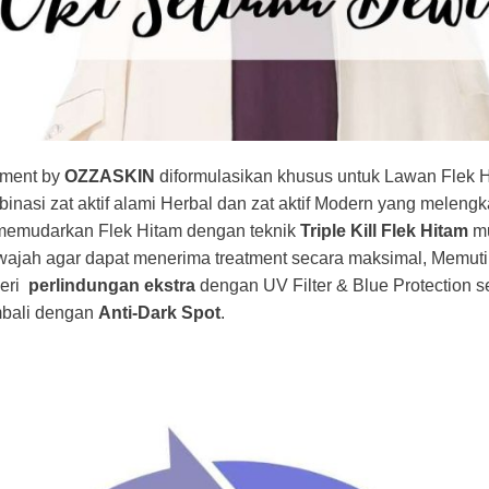
tment by
OZZASKIN
diformulasikan khusus untuk Lawan Flek H
binasi zat aktif alami Herbal dan zat aktif Modern yang meleng
memudarkan Flek Hitam dengan teknik
Triple Kill Flek Hitam
mu
 wajah agar dapat menerima treatment secara maksimal, Memut
beri
perlindungan ekstra
dengan UV Filter & Blue Protection 
mbali dengan
Anti-Dark Spot
.