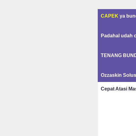
CAPEK
ya bun
Padahal udah c
TENANG BUN
Ozzaskin Solus
Cepat Atasi Ma