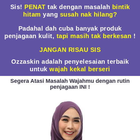
Sis!
PENAT
tak dengan masalah
bintik
hitam
yang
susah nak hilang?
Padahal dah cuba banyak produk
penjagaan kulit,
tapi masih tak berkesan
!
JANGAN RISAU SIS
Ozzaskin adalah penyelesaian terbaik
untuk
wajah kekal berseri
Segera Atasi Masalah Wajahmu dengan rutin
penjagaan INI !