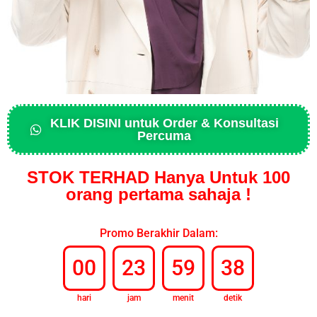
KLIK DISINI untuk Order & Konsultasi
Percuma
STOK TERHAD Hanya Untuk 100
orang pertama sahaja !
Promo Berakhir Dalam:
00
23
59
36
hari
jam
menit
detik